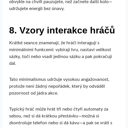
obvykle na chvíli pauzujete, než začnete další kolo—
udržujete energii bez únavy.
8. Vzory interakce hráčů
Krátké seance znamenají, že hráči interagují s
minimálními funkcemi: vybírají hru, nastaví velikost
sázky, točí nebo vsadí jedinou sázku a pak pokračují
dál.
Tato minimalismus udržuje vysokou angažovanost,
protože není žádný nepořádek, který by odváděl
pozornost od jádra akce.
Typický hráč může hrát tři nebo čtyři automaty za
sebou, než si dá krátkou přestávku—možná si
zkontroluje telefon nebo si dá kávu—a pak se vrátí s