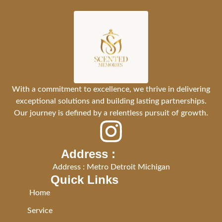
With a commitment to excellence, we thrive in delivering
exceptional solutions and building lasting partnerships.
Our journey is defined by a relentless pursuit of growth.
Address :
Address : Metro Detroit Michigan
Quick Links
Home
Service