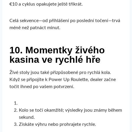
€10 a cyklus opakujete ještě třikrát.
Celá sekvence—od přihlášení po poslední točení—trvá
méně než patnáct minut.
10. Momentky živého
kasina ve rychlé hře
Živé stoly jsou také přizpůsobené pro rychlá kola.
Když se připojíte k Power Up Roulette, dealer začne
točit ihned po vašem potvrzení.
Kolo se točí okamžitě; výsledky jsou známy během
sekund.
Získáte výhru nebo prohrajete rychle.